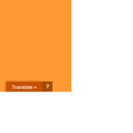
?
Translate »
Sagami Holdings Corporation Top page
Corporate Information
Sagami brands
Corporate Information Top
Sagami brands Top page