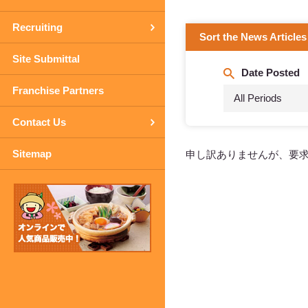
Recruiting
Sort the News Articles
Site Submittal
Date Posted
Franchise Partners
All Periods
Contact Us
Sitemap
申し訳ありませんが、要