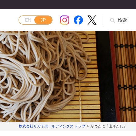
EN
JP
検索
株式会社サガミホールディングス トップ
かつたに「山形だし」