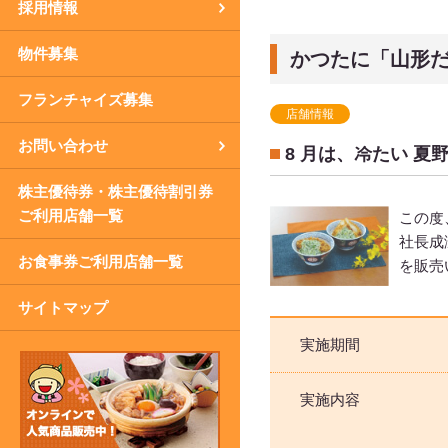
採用情報
物件募集
かつたに「山形
フランチャイズ募集
店舗情報
お問い合わせ
8 月は、冷たい 
株主優待券・株主優待割引券
ご利用店舗一覧
この度
社長成
お食事券ご利用店舗一覧
を販売
サイトマップ
実施期間
実施内容