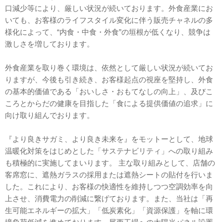
口減少等により、厳しい状況が続いております。外食産業にお
いても、お客様のライフスタイル変化に伴う販売チャネルの多
様化によって、“内食・中食・外食”の垣根が低くなり、競争は
激しさを増しております。
外食産業を取り巻く環境は、依然として厳しい状況が続いてお
りますが、今後も引き続き、お客様起点の視座を堅持し、外食
の基本的価値である「おいしさ・おもてなしの向上」、及びこ
ころとからだの健康を目指した「食による提供価値の追求」に
向け取り組んでおります。
『より良きサガミ、より良き未来を』をモットーとして、地球
温暖化対策をはじめとした「サステナビリティ」への取り組み
も積極的に実施してまいります。 主な取り組みとして、店舗の
客席窓に、遮熱ガラスの採用または遮熱シートの貼付を行いま
した。これにより、お客様の快適性を維持しつつ空調効率を向
上させ、消費電力の削減に繋げております。また、当社は「再
生可能エネルギーの拡大」「低炭素化」「資源保護」を軸に環