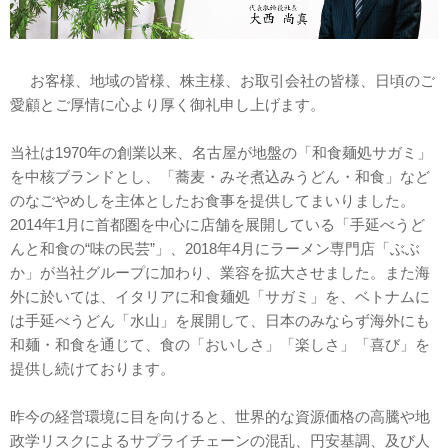
お客様、地域の皆様、株主様、お取引会社の皆様、日頃のご
愛顧とご厚情に心より厚く御礼申し上げます。
当社は1970年の創業以来、名古屋が地盤の「和食麺処サガミ」
を中核ブランドとし、「蕎麦・みそ煮込みうどん・和食」など
のなごやめしを主体としたお食事を提供してまいりました。
2014年1月に首都圏を中心に店舗を展開している「手延べうど
んと和食の“味の民芸”」、2018年4月にラーメン専門店「ぶぶ
か」が当社グループに加わり、業容を拡大させました。また海
外に於いては、イタリアに和食麺処「サガミ」を、ベトナムに
は手延べうどん「水山」を展開して、日本のみならず海外にも
和麺・和食を通じて、食の「おいしさ」「楽しさ」「喜び」を
提供し続けております。
昨今の経営環境に目を向けると、世界的な資源価格の高騰や地
政学リスクによるサプライチェーンの混乱、円安基調、及び人