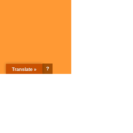
?
Translate »
株式会社サガミホールディングス トップページ
企業情報
ブランド紹介
企業情報トップ
ブランド紹介トップ
サガミホールディングスとは
店舗検索
会社概要