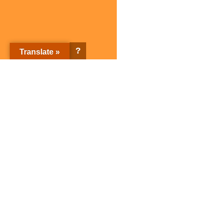
?
Translate »
株式会社サガミホールディングス トップページ
企業情報
ブランド紹介
企業情報トップ
ブランド紹介トップ
サガミホールディングスとは
店舗検索
会社概要
子会社紹介
SDGsの取り組み
サガミグループ人権方針
サガミグループ健康経営
サガミの名前の由来