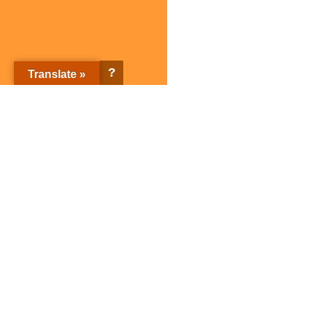
?
Translate »
株式会社サガミホールディングス トップページ
企業情報
ブランド紹介
企業情報トップ
ブランド紹介トップ
サガミホールディングスとは
店舗検索
会社概要
子会社紹介
SDGsの取り組み
サガミグループ人権方針
サガミグループ健康経営
サガミの名前の由来