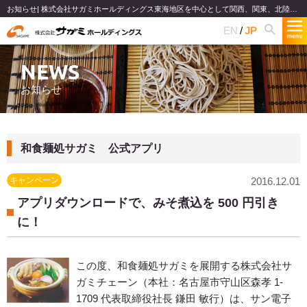
お知らせ| 株式会社サガミホールディングス東海地区を中心として関西、関東、北陸で和食麺類のファミリーレストランチェーンを展開
EN
JP
NEWS
お知らせ
和食麺処サガミ 公式アプリ
キャンペーン
2016.12.01
アプリダウンロードで、みそ煮込を 500 円引き
に！
この度、和食麺処サガミを展開する株式会社サ
ガミチェーン（本社：名古屋市守山区森孝 1-
1709 代表取締役社長 鎌田 敏行）は、サン電子