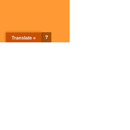
?
Translate »
株式会社サガミホールディングス トップページ
企業情報
ブランド紹介
企業情報トップ
ブランド紹介トップ
サガミホールディングスとは
店舗検索
会社概要
子会社紹介
SDGsの取り組み
サガミグループ人権方針
サガミグループ健康経営