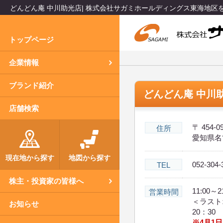
どんどん庵 中川助光店| 株式会社サガミホールディングス東海地
トップページ
企業情報
ブランド紹介
どんどん庵 中川
店舗検索
〒 454-0
住所
愛知県名古
現在地から探す
地図から探す
052-304-
TEL
株主・投資家の皆様へ
11:00
営業時間
＜ラスト
お知らせ
20：30
※4月1