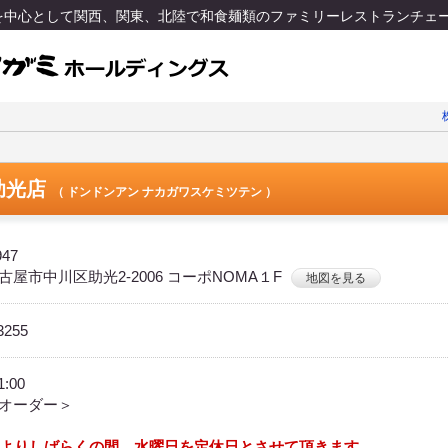
区を中心として関西、関東、北陸で和食麺類のファミリーレストランチェ
助光店
（ ドンドンアン ナカガワスケミツテン ）
947
屋市中川区助光2-2006 コーポNOMA１F
地図を見る
3255
～21:00
オーダー＞
日よりしばらくの間、水曜日を定休日とさせて頂きます。