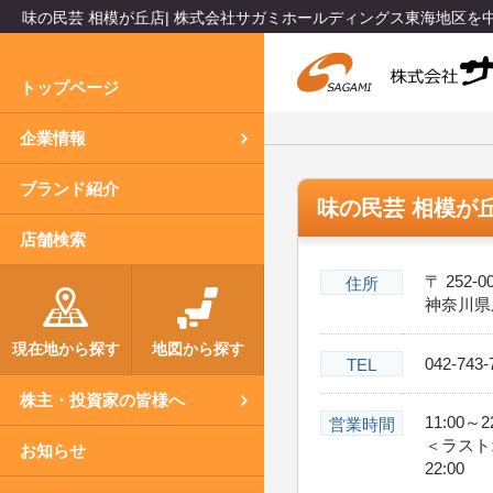
味の民芸 相模が丘店| 株式会社サガミホールディングス東海地区
トップページ
企業情報
ブランド紹介
味の民芸 相模が
店舗検索
〒 252-0
住所
神奈川県座
現在地から探す
地図から探す
042-743-
TEL
株主・投資家の皆様へ
11:00～2
営業時間
＜ラスト
お知らせ
22:00