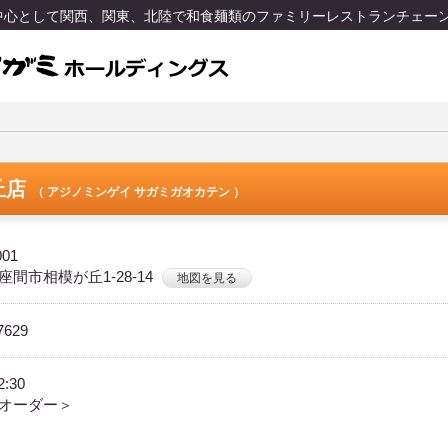
を中心として関西、関東、北陸で和食麺類のファミリーレストランチェー
丘店
（ アジノミンゲイ サガミガオカテン ）
001
間市相模が丘1-28-14
地図を見る
7629
2:30
オーダー＞