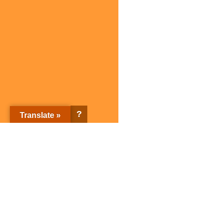
?
Translate »
株式会社サガミホールディングス トップページ
企業情報
ブランド紹介
企業情報トップ
ブランド紹介トップ
サガミホールディングスとは
店舗検索
会社概要