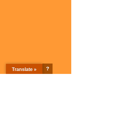
?
Translate »
株式会社サガミホールディングス トップページ
企業情報
ブランド紹介
企業情報トップ
ブランド紹介トップ
サガミホールディングスとは
店舗検索
会社概要