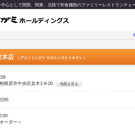
区を中心として関西、関東、北陸で和食麺類のファミリーレストランチェ
並木店
（ アジノミンゲイ サガミハラナミキテン ）
228
相模原市中央区並木1-8-20
地図を見る
2295
2:00
オーダー＞