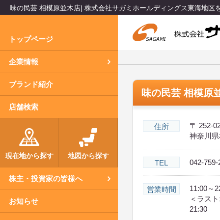
味の民芸 相模原並木店| 株式会社サガミホールディングス東海地
トップページ
企業情報
ブランド紹介
味の民芸 相模原
店舗検索
〒 252-0
住所
神奈川県
現在地から探す
地図から探す
042-759-
TEL
株主・投資家の皆様へ
11:00～2
営業時間
＜ラスト
お知らせ
21:30