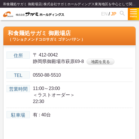
和食麺処サガミ 御殿場店| 株式会社サガミホールディングス東海地区を中心として関西、関東、北陸で和食麺類のファミリーレストランチェーンを展開
EN
JP
和食麺処サガミ 御殿場店
（ ワショクメンドコロサガミ ゴテンバテン ）
〒 412-0042
住所
静岡県御殿場市萩原69-8
地図を見る
0550-88-5510
TEL
11:00～23:00
営業時間
＜ラストオーダー＞
22:30
有 : 40台
駐車場