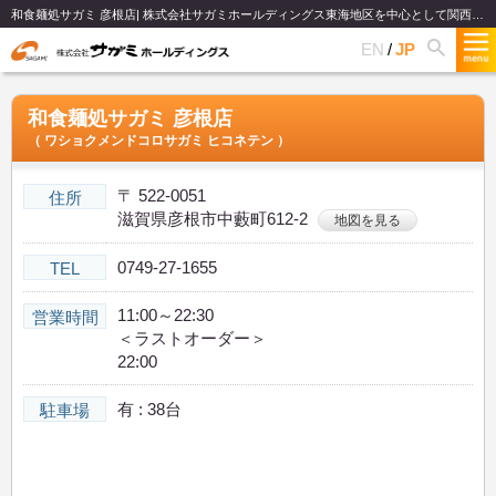
和食麺処サガミ 彦根店| 株式会社サガミホールディングス東海地区を中心として関西、関東、北陸で和食麺類のファミリーレストランチェーンを展開
EN
JP
和食麺処サガミ 彦根店
（ ワショクメンドコロサガミ ヒコネテン ）
〒 522-0051
住所
滋賀県彦根市中藪町612-2
地図を見る
0749-27-1655
TEL
11:00～22:30
営業時間
＜ラストオーダー＞
22:00
有 : 38台
駐車場