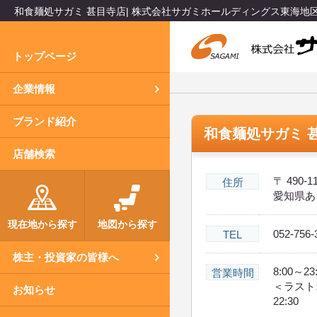
和食麺処サガミ 甚目寺店| 株式会社サガミホールディングス東海
トップページ
企業情報
ブランド紹介
和食麺処サガミ 
店舗検索
〒 490-1
住所
愛知県あ
現在地から探す
地図から探す
052-756-
TEL
株主・投資家の皆様へ
8:00～23
営業時間
＜ラスト
お知らせ
22:30