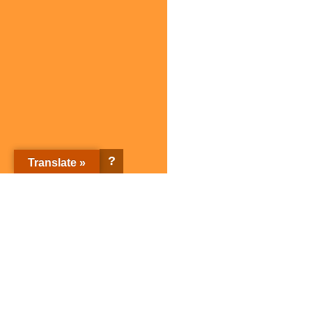
?
Translate »
株式会社サガミホールディングス トップページ
企業情報
ブランド紹介
企業情報トップ
ブランド紹介トップ
サガミホールディングスとは
店舗検索
会社概要