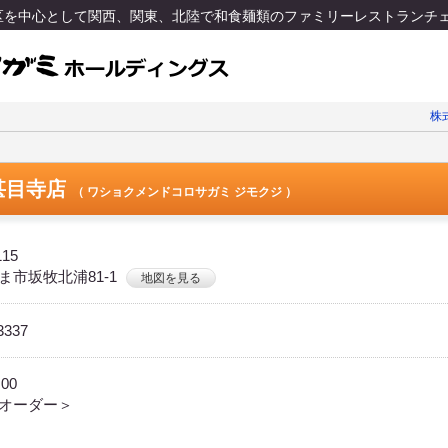
地区を中心として関西、関東、北陸で和食麺類のファミリーレストランチ
株
甚目寺店
（ ワショクメンドコロサガミ ジモクジ ）
115
ま市坂牧北浦81-1
地図を見る
3337
:00
オーダー＞