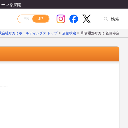
ェーンを展開
EN
JP
検索
式会社サガミホールディングス トップ
店舗検索
和食麺処サガミ 甚目寺店