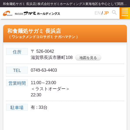
和食麺処サガミ 長浜店| 株式会社サガミホールディングス東海地区を中心として関西、関東、北陸で和食麺類のファミリーレストランチェーンを展開
EN
JP
和食麺処サガミ 長浜店
（ ワショクメンドコロサガミ ナガハマテン ）
〒 526-0042
住所
滋賀県長浜市勝町108
地図を見る
0749-63-4403
TEL
11:00～23:00
営業時間
＜ラストオーダー＞
22:30
有 : 33台
駐車場