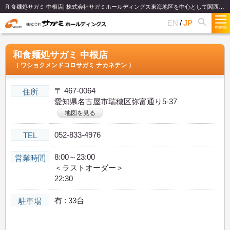
和食麺処サガミ 中根店| 株式会社サガミホールディングス東海地区を中心として関西、関東、北陸で和食麺類のファミリーレストランチェーンを展開
EN
JP
和食麺処サガミ 中根店
（ ワショクメンドコロサガミ ナカネテン ）
〒 467-0064
住所
愛知県名古屋市瑞穂区弥富通り5-37
地図を見る
052-833-4976
TEL
8:00～23:00
営業時間
＜ラストオーダー＞
22:30
有 : 33台
駐車場