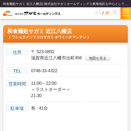
和食麺処サガミ 近江八幡店| 株式会社サガミホールディングス東海地区を中心として関西、関東、北陸で和食麺類のファミリーレストランチェーンを展開
EN
JP
和食麺処サガミ 近江八幡店
（ ワショクメンドコロサガミ オウミハチマンテン ）
〒 523-0892
住所
滋賀県近江八幡市出町456
地図を見る
0748-33-4322
TEL
11:00～22:00
営業時間
＜ラストオーダー＞
21:30
有 : 41台
駐車場