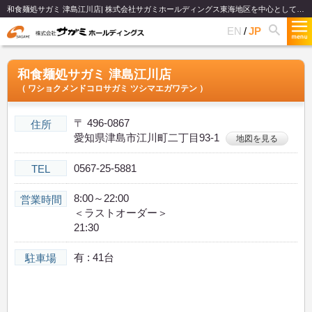
和食麺処サガミ 津島江川店| 株式会社サガミホールディングス東海地区を中心として関西、関東、北陸で和食麺類のファミリーレストランチェーンを展開
EN
JP
和食麺処サガミ 津島江川店
（ ワショクメンドコロサガミ ツシマエガワテン ）
〒 496-0867
住所
愛知県津島市江川町二丁目93-1
地図を見る
0567-25-5881
TEL
8:00～22:00
営業時間
＜ラストオーダー＞
21:30
有 : 41台
駐車場