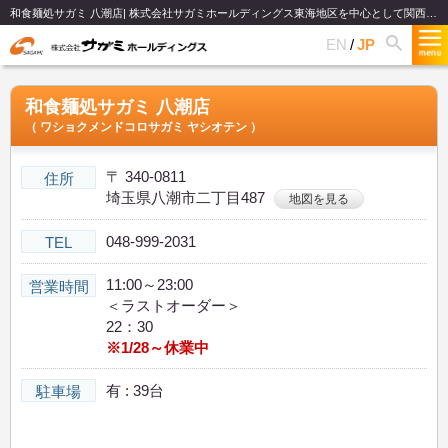
和食麺処サガミ 八潮店| 株式会社サガミホールディングス東海地区を中心として関西、関東、北陸で和食麺類のファミリーレストランチェーンを展開
EN
JP
和食麺処サガミ 八潮店
（ ワショクメンドコロサガミ ヤシオテン ）
〒 340-0811
住所
埼玉県八潮市二丁目487
地図を見る
048-999-2031
TEL
11:00～23:00
営業時間
＜ラストオーダー＞
22：30
※1/28～休業中
有 : 39台
駐車場