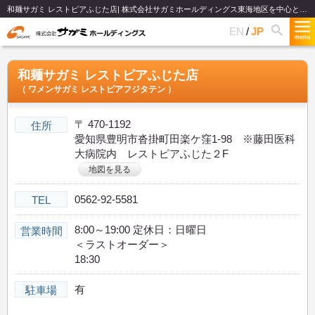
和麺サガミ レストピアふじた店| 株式会社サガミホールディングス東海地区を中心として関西、関東、北陸で和食麺類のファミリーレストランチェーンを展開
EN
JP
和麺サガミ レストピアふじた店
（ ワメンサガミ レストピアフジタテン ）
〒 470-1192
住所
愛知県豊明市沓掛町田楽ケ窪1-98 ※藤田医科
大病院内 レストピアふじた２F
地図を見る
0562‐92‐5581
TEL
8:00～19:00 定休日：日曜日
営業時間
＜ラストオーダー＞
18:30
有
駐車場