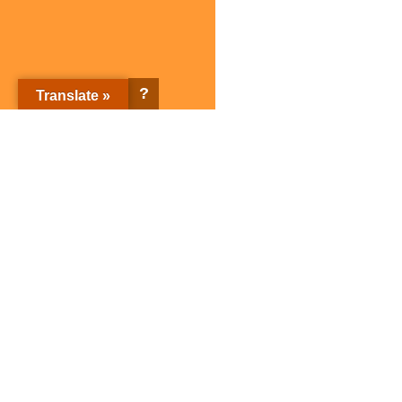
?
Translate »
株式会社サガミホールディングス トップページ
企業情報
ブランド紹介
企業情報トップ
ブランド紹介トップ
サガミホールディングスとは
店舗検索
会社概要
子会社紹介
SDGsの取り組み
サガミグループ人権方針
サガミグループ健康経営
サガミの名前の由来