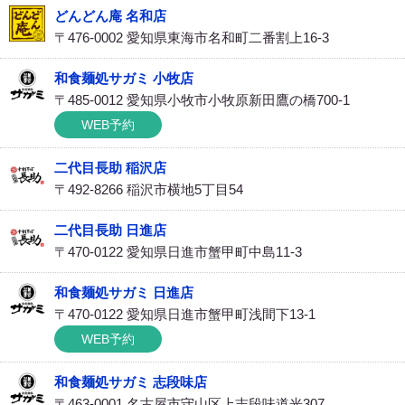
どんどん庵 名和店
〒476-0002 愛知県東海市名和町二番割上16-3
和食麺処サガミ 小牧店
〒485-0012 愛知県小牧市小牧原新田鷹の橋700-1
WEB予約
二代目長助 稲沢店
〒492-8266 稲沢市横地5丁目54
二代目長助 日進店
〒470-0122 愛知県日進市蟹甲町中島11-3
和食麺処サガミ 日進店
〒470-0122 愛知県日進市蟹甲町浅間下13-1
WEB予約
和食麺処サガミ 志段味店
〒463-0001 名古屋市守山区上志段味道光307